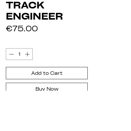
TRACK
ENGINEER
Price
€75.00
Quantity
*
Add to Cart
Buy Now
INGEGNERE DI PISTA
Supporto tecnico dedicato
all’
analisi della performance
.