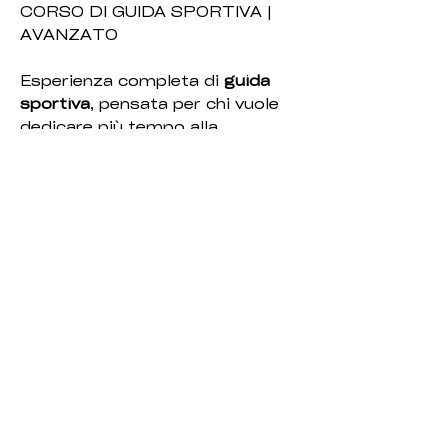
CORSO DI GUIDA SPORTIVA |
AVANZATO
Esperienza completa di
guida
sportiva
, pensata per chi vuole
dedicare più tempo alla
simulazione e al miglioramento
continuo.
Il percorso permette di lavorare
in modo più strutturato su
controllo, traiettorie e costanza
di guida, adattando il lavoro agli
obiettivi del partecipante.
Include
istruttore
e
utilizzo del
simulatore dinamico
.
Costo obbligatorio di €10 da