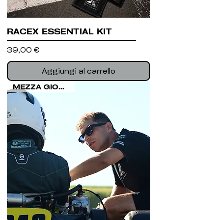
RACEX ESSENTIAL KIT
Prezzo
39,00 €
Aggiungi al carrello
MEZZA GIORNATA