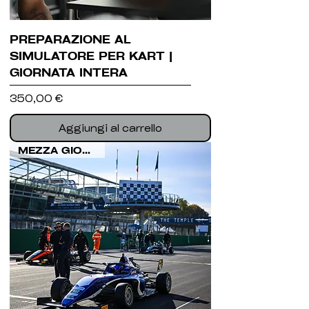
PREPARAZIONE AL
SIMULATORE PER KART |
GIORNATA INTERA
Prezzo
350,00 €
Aggiungi al carrello
MEZZA GIORNATA