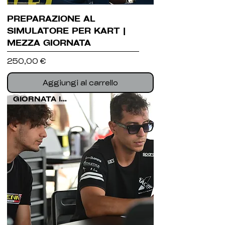
PREPARAZIONE AL
SIMULATORE PER KART |
MEZZA GIORNATA
Prezzo
250,00 €
Aggiungi al carrello
GIORNATA INTERA