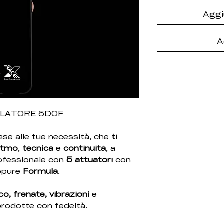
Aggi
A
ULATORE 5DOF
ase alle tue necessità, che
ti
ritmo
,
tecnica
e
continuità
, a
rofessionale con
5
attuatori
con
ppure
Formula
.
co, frenate, vibrazioni
e
prodotte con fedeltà.