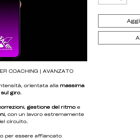
Aggi
A
ER COACHING | AVANZATO
ntensità, orientata alla
massima
sul giro
.
orrezioni
,
gestione del ritmo
e
ni
, con un lavoro estremamente
el circuito.
to per essere affiancato