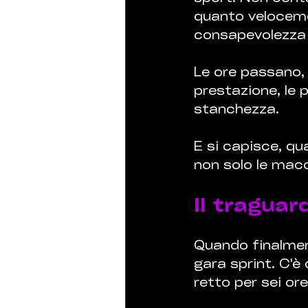
quanto velocemen
consapevolezza 
Le ore passano, l
prestazione, le 
stanchezza. 
E si capisce, qu
non solo le mac
Il traguar
Quando finalment
gara sprint. C'è
retto per sei ore 