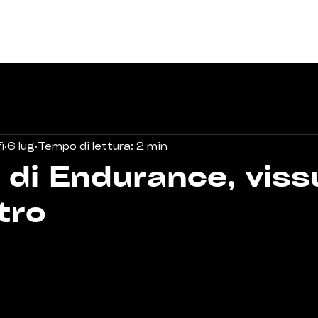
C
Piloti
Aziende
Blog
Shop
Prenota
ì
6 lug
Tempo di lettura: 2 min
 di Endurance, viss
tro