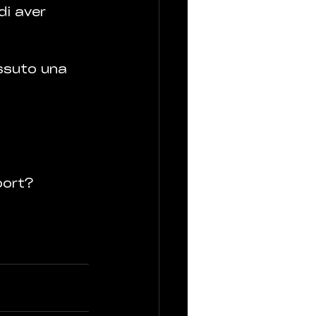
i aver 
issuto una 
port?