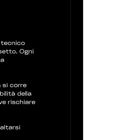
 tecnico 
setto. Ogni 
la 
 si corre 
ilità della 
e rischiare 
ltarsi 