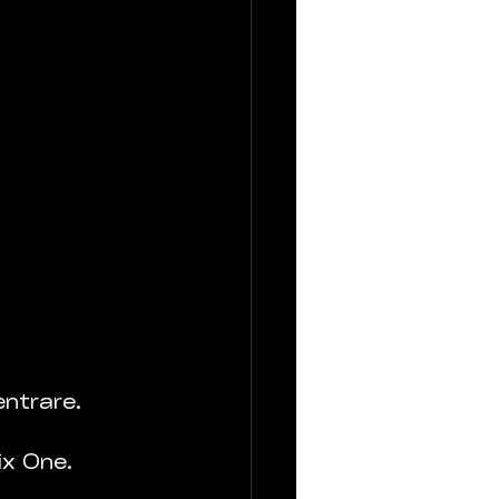
ntrare. 
ix One. 