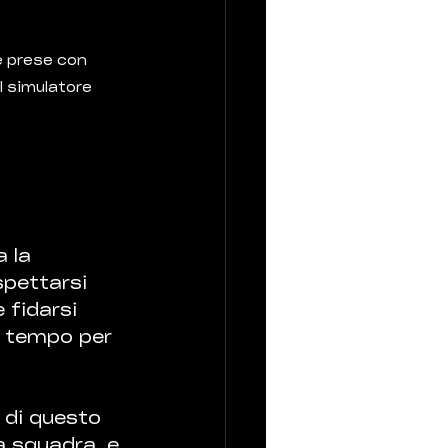
e prese con 
l simulatore
 la 
pettarsi 
 fidarsi 
a tempo per 
 di questo 
a squadra, e 