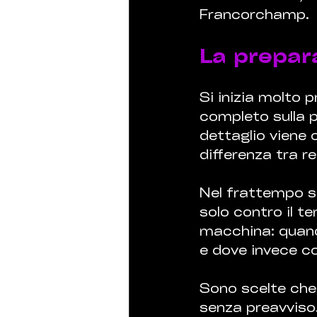
Francorchamp.
La prepar
Si inizia molto 
completo sulla p
dettaglio viene c
differenza tra r
Nel frattempo si
solo contro il te
macchina: quando
e dove invece co
Sono scelte che 
senza preavviso