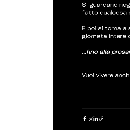
Si guardano negl
fatto qualcosa d
E poi si torna a
giornata intera d
...fino alla pros
Vuoi vivere anc