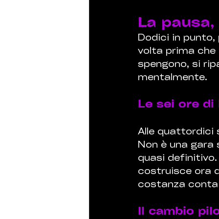
La pausa,
Dodici in punto,
volta prima che 
spengono, si rip
mentalmente.
Le sei ore d
Alle quattordici
Non è una gara s
quasi definitivo.
costruisce ora d
costanza conta p
Il cambio pil