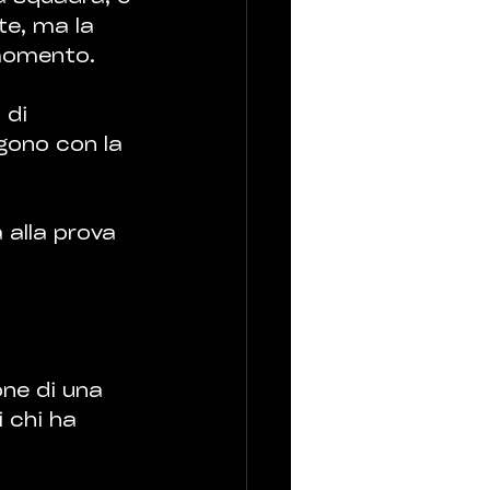
e, ma la 
 momento.
 di 
gono con la 
alla prova 
one di una 
 chi ha 