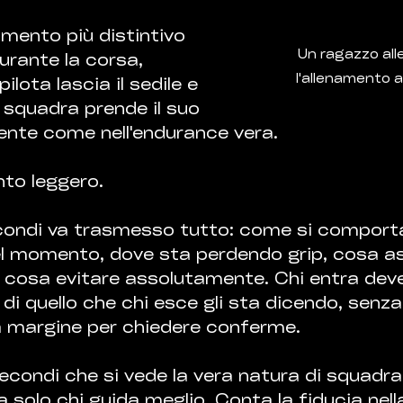
omento più distintivo 
Un ragazzo all
urante la corsa, 
l'allenamento a
ilota lascia il sedile e 
squadra prende il suo 
nte come nell'endurance vera.
to leggero.
econdi va trasmesso tutto: come si comporta
l momento, dove sta perdendo grip, cosa as
i, cosa evitare assolutamente. Chi entra deve
i quello che chi esce gli sta dicendo, senz
za margine per chiedere conferme.
secondi che si vede la vera natura di squadra
 solo chi guida meglio. Conta la fiducia nell