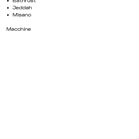
Bathrust
Jeddah
Misano
Macchine
BMW Z4 GT3
Ferrari 488
Audi R8
Lamborghini Huracan GT3
Mazda MX5 Cup
Porsche 911 GT3 R
Porsche 911 GT3 RS
Mclaren F1
Mitjet Audi
Formula Hybrid (F1)
Formula RSS 2 (F2)
Formula RSS 3 (F3)
Porsche 919 Hybrid
(Hypercar)
Chevrolet EURO NASCAR