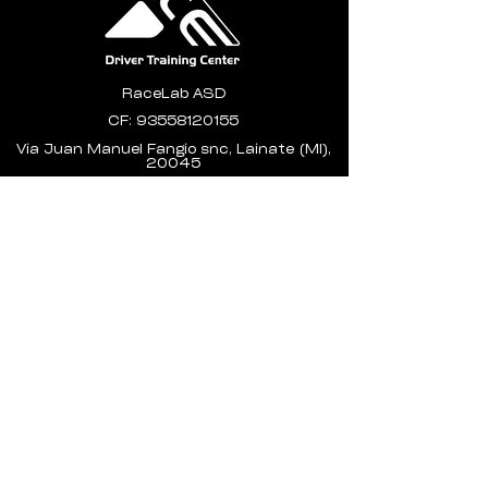
RaceLab ASD
CF:
93558120155
Via Juan Manuel Fangio snc, Lainate (MI),
20045
asd@racelab.pec.it
info@race-x.it
Newsletter
ORARI
Lunedì 15:00 - 20:00
Martedì CHIUSO
​Mercoledì - Venerdì 15:00 - 23:00
Sabato: 10:00 - 23:00